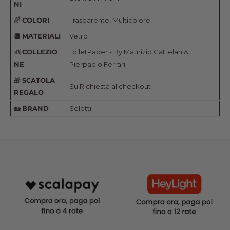
NI
🌈
COLORI
Trasparente, Multicolore
🔲
MATERIALI
Vetro
🆕
COLLEZIO
ToiletPaper - By Maurizio Cattelan &
NE
Pierpaolo Ferrari
🎁
SCATOLA
Su Richiesta al checkout
REGALO
🏡
BRAND
Seletti