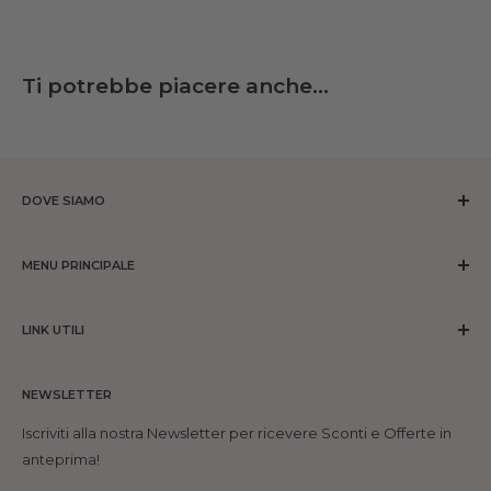
Ti potrebbe piacere anche...
DOVE SIAMO
ROMANO MOBILI SrL
Corso Dei Mille 71-73 Partinico (PA)
MENU PRINCIPALE
INFO
Home
Tel 091 8901413
-
329 9879306 Solo WhatsApp
LINK UTILI
Prodotti
Mail
info@romanomobili.com
Chi siamo
Chi siamo
Contatti
NEWSLETTER
Contatti
🆕News
Progetta e arreda
Iscriviti alla nostra Newsletter per ricevere Sconti e Offerte in
Richiesta resi e rimborsi
anteprima!
Spedizioni
Informativa sui resi e rimborsi