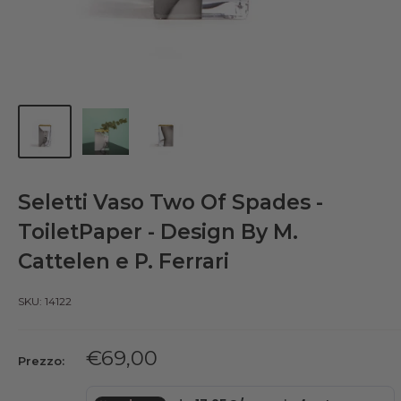
Seletti Vaso Two Of Spades -
ToiletPaper - Design By M.
Cattelen e P. Ferrari
SKU:
14122
Prezzo
€69,00
Prezzo:
scontato