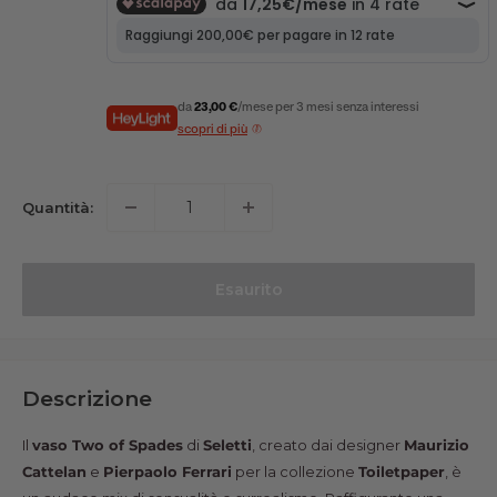
da
23,00 €
/mese per 3 mesi senza interessi
scopri di più
Quantità:
Esaurito
Descrizione
Il
vaso Two of Spades
di
Seletti
, creato dai designer
Maurizio
Cattelan
e
Pierpaolo Ferrari
per la collezione
Toiletpaper
, è