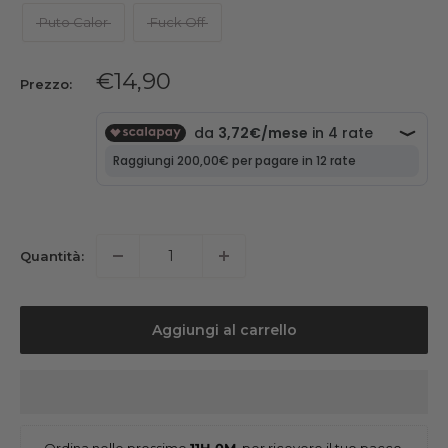
Puto Calor
Fuck Off
Prezzo
€14,90
Prezzo:
scontato
Quantità:
Aggiungi al carrello
Ordina nelle prossime 
11H 0M
, per ricevere il tuo pacco 