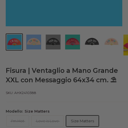
Fisura | Ventaglio a Mano Grande
XXL con Messaggio 64x34 cm. ⛱️
SKU:
AHX2410388
Modello:
Size Matters
I'm Hot
Love is Love
Size Matters