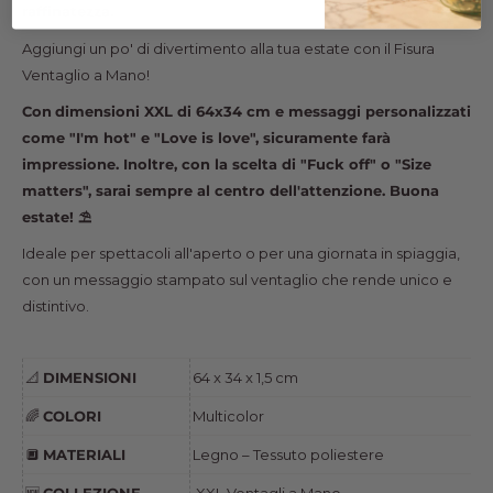
raffinatezza.
Aggiungi un po' di divertimento alla tua estate con il Fisura
Ventaglio a Mano!
Con
dimensioni XXL di 64x34 cm e messaggi personalizzati
come "I'm hot" e "Love is love", sicuramente farà
impressione. Inoltre, con la scelta di "Fuck off" o "Size
matters", sarai sempre al centro dell'attenzione. Buona
estate! ⛱️
Ideale per spettacoli all'aperto o per una giornata in spiaggia,
con un messaggio stampato sul ventaglio che rende unico e
distintivo.
DIMENSIONI
64 x 34 x 1,5 cm
📐
COLORI
Multicolor
🌈
MATERIALI
Legno – Tessuto poliestere
🔲
COLLEZIONE
XXL Ventagli a Mano