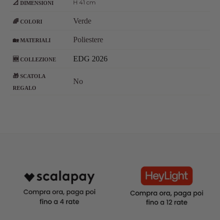
H 41 cm
📐
DIMENSIONI
Verde
🌈
COLORI
Poliestere
🏡
MATERIALI
EDG 2026
🆕
COLLEZIONE
🎁
SCATOLA
No
REGALO