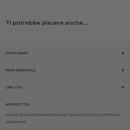
Ti potrebbe piacere anche...
DOVE SIAMO
ROMANO MOBILI SrL
Corso Dei Mille 71-73 Partinico (PA)
MENU PRINCIPALE
INFO
Home
Tel 091 8901413
-
329 9879306 Solo WhatsApp
LINK UTILI
Prodotti
Mail
info@romanomobili.com
Chi siamo
Chi siamo
Contatti
NEWSLETTER
Contatti
🆕News
Progetta e arreda
Iscriviti alla nostra Newsletter per ricevere Sconti e Offerte in
Richiesta resi e rimborsi
anteprima!
Spedizioni
Informativa sui resi e rimborsi