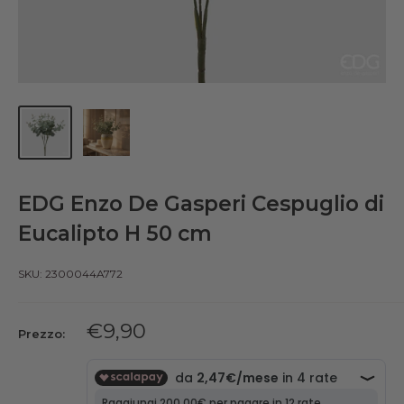
EDG Enzo De Gasperi Cespuglio di
Eucalipto H 50 cm
SKU:
2300044A772
Prezzo
€9,90
Prezzo:
scontato